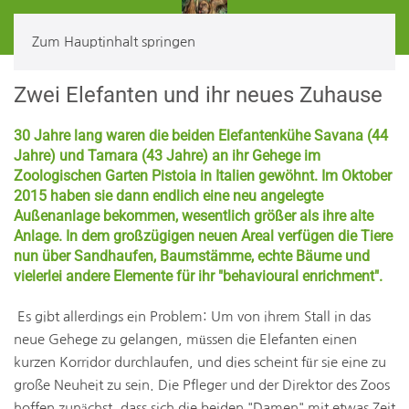
Zum Hauptinhalt springen
Zwei Elefanten und ihr neues Zuhause
30 Jahre lang waren die beiden Elefantenkühe Savana (44
Jahre) und Tamara (43 Jahre) an ihr Gehege im
Zoologischen Garten Pistoia in Italien gewöhnt. Im Oktober
2015 haben sie dann endlich eine neu angelegte
Außenanlage bekommen, wesentlich größer als ihre alte
Anlage. In dem großzügigen neuen Areal verfügen die Tiere
nun über Sandhaufen, Baumstämme, echte Bäume und
vielerlei andere Elemente für ihr "behavioural enrichment".
Es gibt allerdings ein Problem: Um von ihrem Stall in das
neue Gehege zu gelangen, müssen die Elefanten einen
kurzen Korridor durchlaufen, und dies scheint für sie eine zu
große Neuheit zu sein. Die Pfleger und der Direktor des Zoos
hoffen zunächst, dass sich die beiden "Damen" mit etwas Zeit