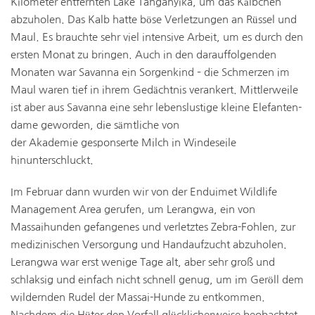
Kilometer entfernten Lake Tanganyika, um das Kälbchen
abzuholen. Das Kalb hatte böse Verletzungen an Rüssel und
Maul. Es brauchte sehr viel intensive Arbeit, um es durch den
ersten Monat zu bringen. Auch in den darauffolgenden
Monaten war Savanna ein Sorgenkind – die Schmerzen im
Maul waren tief in ihrem Gedächtnis verankert. Mittlerweile
ist aber aus Savanna eine sehr lebenslustige kleine Elefanten-
dame geworden, die sämtliche von
der Akademie gesponserte Milch in Windeseile
hinunterschluckt.
Im Februar dann wurden wir von der Enduimet Wildlife
Management Area gerufen, um Lerangwa, ein von
Massaihunden gefangenes und verletztes Zebra-Fohlen, zur
medizinischen Versorgung und Handaufzucht abzuholen.
Lerangwa war erst wenige Tage alt, aber sehr groß und
schlaksig und einfach nicht schnell genug, um im Geröll dem
wildernden Rudel der Massai-Hunde zu entkommen.
Nachdem die Hüter den Vorfall glücklicherweise beobachtet