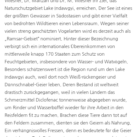
Wiesner, Dr. Maltzan und Dr. M. Wiesner ihr Ziel, das
Naturschutzgebiet Lake Indawgyi, erreichen. Der See ist eines
der größten Gewässer in Südostasien und gibt einer Vielfalt
von bedrohten Wildtieren einen Lebensraum. Wegen seiner
vielen streng geschützten Vogelarten wird es derzeit auch als
„Ramsar-Gebiet“ nominiert. Hinter dieser Bezeichnung
verbirgt sich ein internationales Übereinkommen von
mittlerweile knapp 170 Staaten zum Schutz von
Feuchtgebieten, insbesondere von Wasser- und Watvögeln.
Besonders schützenswert ist die Region rund um den Lake
Indawgyi auch, weil dort noch Weiß-rückengeier und
Dünnschnabel-Geier leben. Deren Bestand ist weltweit
drastisch zurückgegangen, weil in vielen Ländern das
Schmerzmittel Diclofenac tonnenweise abgegeben wurde,
um Rinder und Wasserbüffel wieder für ihre Arbeit in den
Reisfeldern fit zu machen. Brachen diese Tiere dann tot auf
den Feldern zusammen, dienten sie den Geiern als Nahrung.
Ein verhängnisvolles Fressen, denn es bedeutete für die Geier