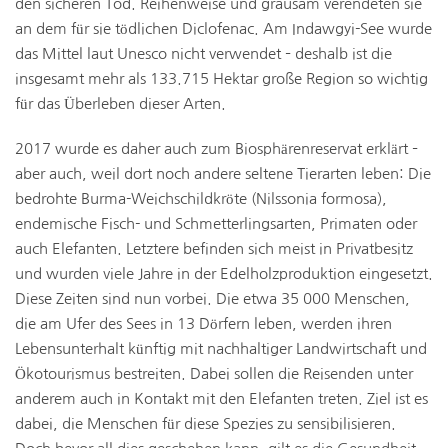
den sicheren Tod. Reihenweise und grausam verendeten sie
an dem für sie tödlichen Diclofenac. Am Indawgyi-See wurde
das Mittel laut Unesco nicht verwendet – deshalb ist die
insgesamt mehr als 133.715 Hektar große Region so wichtig
für das Überleben dieser Arten.
2017 wurde es daher auch zum Biosphärenreservat erklärt –
aber auch, weil dort noch andere seltene Tierarten leben: Die
bedrohte Burma-Weichschildkröte (Nilssonia formosa),
endemische Fisch- und Schmetterlingsarten, Primaten oder
auch Elefanten. Letztere befinden sich meist in Privatbesitz
und wurden viele Jahre in der Edelholzproduktion eingesetzt.
Diese Zeiten sind nun vorbei. Die etwa 35 000 Menschen,
die am Ufer des Sees in 13 Dörfern leben, werden ihren
Lebensunterhalt künftig mit nachhaltiger Landwirtschaft und
Ökotourismus bestreiten. Dabei sollen die Reisenden unter
anderem auch in Kontakt mit den Elefanten treten. Ziel ist es
dabei, die Menschen für diese Spezies zu sensibilisieren.