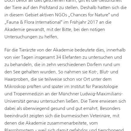
Doch bevor all dies geschehen kann, gilt es die Gesundheit
der Tiere auf den Prüfstand zu stellen. Deshalb hatten sich die
in diesem Gebiet aktiven NGOs „Chances for Nature“ und
„Fauna & Flora International“ im Frühjahr 2017 an die
Akademie gewandt, mit der Bitte, bei den nötigen
Untersuchungen zu helfen.
Für die Tierärzte von der Akademie bedeutete dies, innerhalb
von vier Tagen insgesamt 34 Elefanten zu untersuchen und
zu behandeln, die in zehn verschiedenen Dörfern rund um
den See gehalten wurden. So nahmen sie Kot-, Blut- und
Haarproben, die sie teilweise schon vor Ort unter dem
Mikroskop prüften und später im Institut für Parasitologie
und Tropenmedizin an der Münchner Ludwig-Maximilians-
Universität genau untersuchen ließen. Die Tiere erwiesen sich
dabei als überwiegend gesund und gut ernährt. Besonders
beeindruckt zeigten sich die burmesischen Veterinäre, mit
denen die Akademie zusammenarbeitete, vom
Blasrohrsystem – weil sich damit gefahrlos und tierschonend